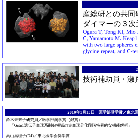
産総研との共同研
ダイマーの３次
Ogura T, Tong KI, Mio
C, Yamamoto M. Keap1 i
with two large spheres e
glycine repeat, and C-t
技術補助員・瀬
2010年1月15日 医学部奨学賞／東北
鈴木未来子研究員／医学部奨学賞（銀賞）
「Gata1遺伝子血球系制御領域の赤血球分化段階特異的な機能解析」
高山昌理子(D4)／東北医学会奨学賞