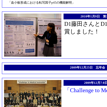
「血小板形成における転写因子p45の機能解明」
2010年1月9日
D1藤田さんと
賞しました！
2009年12月25日 忘年会
2009年12月7
「Challenge to Me