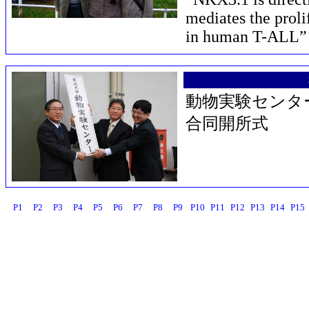
mediates the proli
in human T-ALL”
動物実験センタ
合同開所式
P1
P2
P3
P4
P5
P6
P7
P8
P9
P10
P11
P12
P13
P14
P15
CGI-design