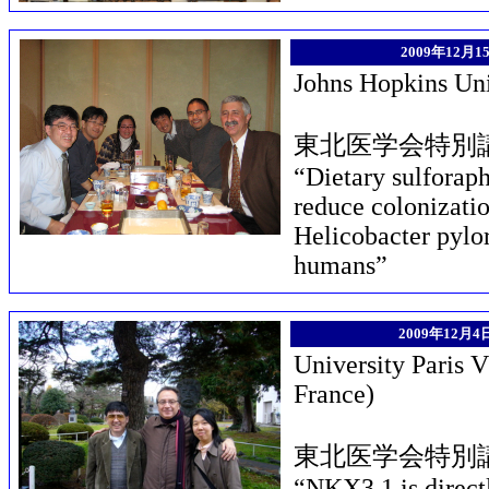
2009年12月15
Johns Hopkins Uni
東北医学会特別
“Dietary sulforaph
reduce colonizatio
Helicobacter pylo
humans”
2009年12月4日
University Paris V
France)
東北医学会特別
“NKX3.1 is direct