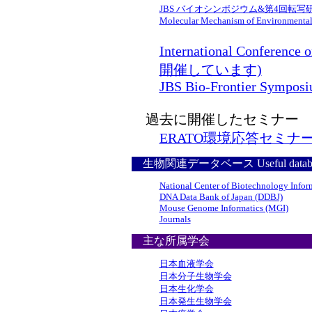
JBS バイオシンポジウム&第4回転写研
Molecular Mechanism of Environmental
International Conferenc
開催しています)
JBS Bio-Frontier Sympos
過去に開催したセミナー
ERATO環境応答セミナ
生物関連データベース Useful datab
National Center of Biotechnology Infor
DNA Data Bank of Japan (DDBJ)
Mouse Genome Informatics (MGI)
Journals
主な所属学会
日本血液学会
日本分子生物学会
日本生化学会
日本発生生物学会