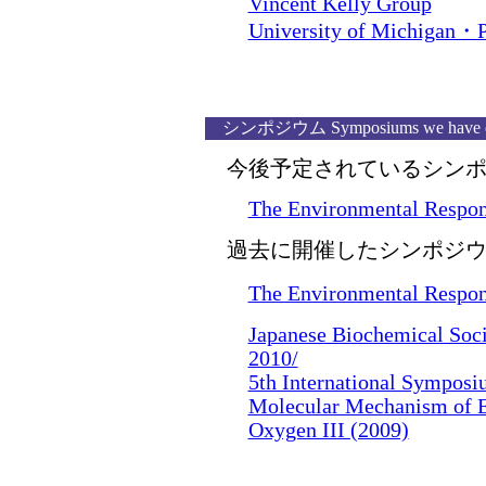
Vincent Kelly Group
University of Michigan・P
シンポジウム Symposiums we have or
今後予定されているシン
The Environmental Respon
過去に開催したシンポジ
The Environmental Respon
Japanese Biochemical Soc
2010/
5th International Symposi
Molecular Mechanism of E
Oxygen III (2009)