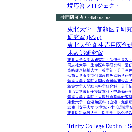
境応答プロジェクト
共同研究者 Collaborators
東北大学 加齢医学研
研究室
(Map)
東北大学 創生応用医学
木教郎研究室
東北大学医学系研究科・保健学専攻
同志社大学・生命医科学研究科・遺
高崎健康福祉大学・薬学部・分子生
弘前大学医学部付属高度先進医学研
筑波大学大学院人間総合科学研究科 
筑波大学人間総合科学研究科 分子
山形大学遺伝子実験施設・中島修研
筑波大学大学院・人間総合科学研究
東北大学・血液免疫科（血液・免疫
武庫川女子大学 大学院・生活環境学
東北医科薬科大学 医学部 医化学
Trinity College Dublin・